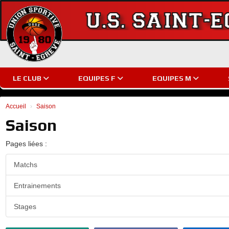
Panneau de gestion des cookies
LE CLUB
EQUIPES F
EQUIPES M
Accueil
Saison
Saison
Pages liées :
Matchs
Entrainements
Stages